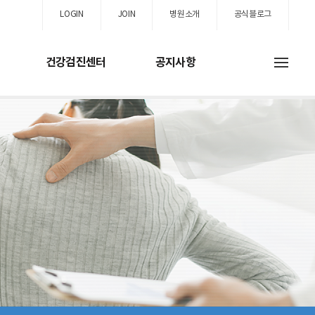
LOGIN
JOIN
병원소개
공식블로그
건강검진센터
공지사항
스
진센터
고객지원
진
공지사항
내시경
병원행사
계검진
사회복지실
검사
유익한정보