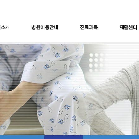
원소개
병원이용안내
진료과목
재활센터
터
전
회복지실
비급여항목안내
근골격계검진
도수치료센터
의료진소개
유익한정보
근전도검사
층별안내
언어치료센터
오시는길
소아치료센터
간호간병통합서비
진료과목
재활센터
건강검
재활의학과
운동재활센터
건강검
내과
작업재활센터
위/대장
도수치료센터
근골격
언어치료센터
근전도
소아치료센터