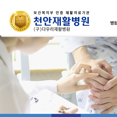
병
인사말
진료안내
재활의학과
운동재활센터
건강검진
공지사항
연혁
입퇴원안내
위/대장내시경
병원행사
내과
작업재활센
미션과비
사
병원소개
병원이용안내
진료과목
재활센터
건강검진센터
홍보실
병원소개
병원이용안내
인사말
진료안내
연혁
입퇴원안내
미션과비전
비급여항목안내
의료진소개
층별안내
오시는길
간호간병통합서비스