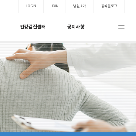
LOGIN
JOIN
병원소개
공식블로그
건강검진센터
공지사항
스
진센터
고객지원
진
공지사항
내시경
병원행사
계검진
사회복지실
검사
유익한정보