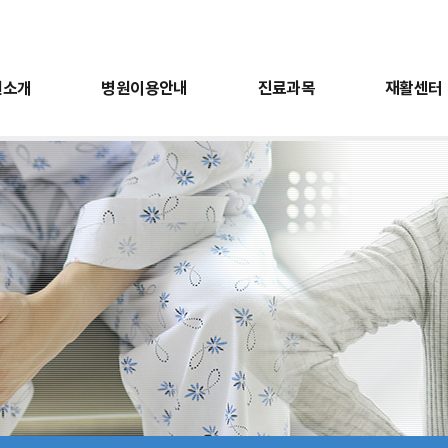
원소개
병원이용안내
진료과목
재활센터
터
전
회복지실
비급여항목안내
근골격계검진
도수치료센터
의료진소개
유익한정보
근전도검사
층별안내
언어치료센터
오시는길
소아치료센터
간호간병통합서비
진료과목
재활센터
건강검
재활의학과
운동재활센터
건강검
내과
작업재활센터
위/대장
도수치료센터
근골격
언어치료센터
근전도
소아치료센터