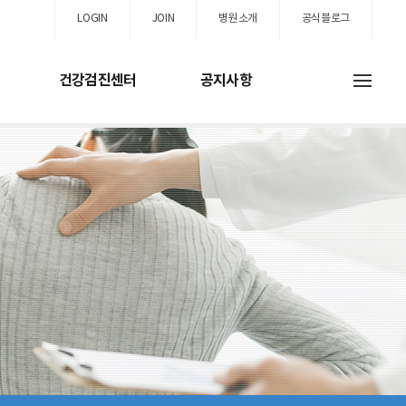
LOGIN
JOIN
병원소개
공식블로그
건강검진센터
공지사항
스
진센터
고객지원
진
공지사항
내시경
병원행사
계검진
사회복지실
검사
유익한정보