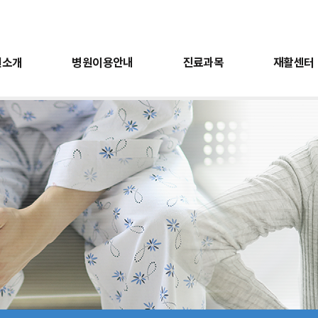
원소개
병원이용안내
진료과목
재활센터
터
전
회복지실
비급여항목안내
근골격계검진
도수치료센터
의료진소개
유익한정보
근전도검사
층별안내
언어치료센터
오시는길
소아치료센터
간호간병통합서비
진료과목
재활센터
건강검
재활의학과
운동재활센터
건강검
내과
작업재활센터
위/대장
도수치료센터
근골격
언어치료센터
근전도
소아치료센터