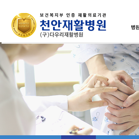
병
인사말
진료안내
재활의학과
운동재활센터
건강검진
공지사항
연혁
입퇴원안내
위/대장내시경
병원행사
내과
작업재활센
미션과비
사
병원소개
병원이용안내
진료과목
재활센터
건강검진센터
홍보실
병원소개
병원이용안내
인사말
진료안내
연혁
입퇴원안내
미션과비전
비급여항목안내
의료진소개
층별안내
오시는길
간호간병통합서비스