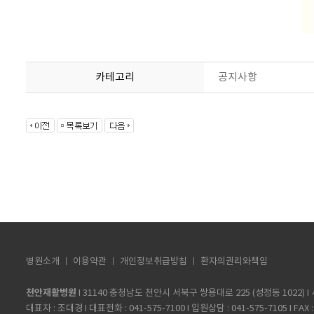
카테고리
공지사항
병원소개 ㅣ 이용약관 ㅣ
개인정보취급방침
ㅣ 환자의권리와책임
천안재활병원
I 31140 충청남도 천안시 서북구 쌍용대로 225 (성정동 1022) I 
대표자 : 조대경 I 대표전화 : 041-575-7100 I 입원상담 : 041-575-7105 I FAX : 