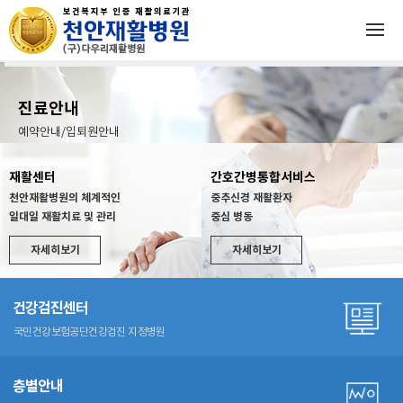
진료안내
예약안내/입퇴원안내
자세히보기
재활센터
간호간병통합서비스
천안재활병원의 체계적인
중추신경 재활환자
일대일 재활치료 및 관리
중심 병동
자세히보기
자세히보기
건강검진센터
국민건강보험공단
건강검진 지정병원
층별안내